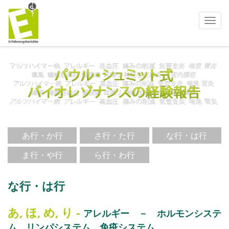
ナ
ビ
ゲ
ー
シ
ョ
ン
を
使
う
あ行・か行
さ行・た行
な行・は行
ま行・や行
ら行・わ行
な行・は行
あ
,
ほ
,
め
,
り
-
アレルギー － ホルモンシステ
ム、リンパシステム、免疫システム