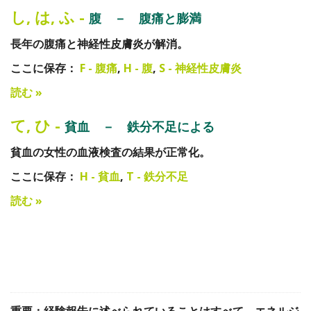
し
,
は
,
ふ
-
腹 － 腹痛と膨満
長年の腹痛と神経性皮膚炎が解消。
ここに保存：
F - 腹痛
,
H - 腹
,
S - 神経性皮膚炎
読む »
て
,
ひ
-
貧血 － 鉄分不足による
貧血の女性の血液検査の結果が正常化。
ここに保存：
H - 貧血
,
T - 鉄分不足
読む »
重要：経験報告に述べられていることはすべて、エネルジ