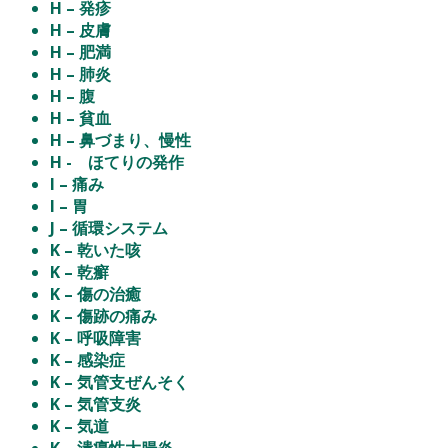
H – 発疹
H – 皮膚
H – 肥満
H – 肺炎
H – 腹
H – 貧血
H – 鼻づまり、慢性
H - ほてりの発作
I – 痛み
I – 胃
J – 循環システム
K – 乾いた咳
K – 乾癬
K – 傷の治癒
K – 傷跡の痛み
K – 呼吸障害
K – 感染症
K – 気管支ぜんそく
K – 気管支炎
K – 気道
K – 潰瘍性大腸炎