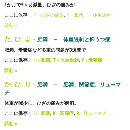
1か月で3ｋｇ減量、ひざの痛みが
ここに保存：
H - ひざの痛み
,
H - 肥満
,
T - 体重過剰
読む »
た
,
ひ
,
よ
-
肥満 － 体重過剰と抑うつ症
肥満、憂鬱症など多重の問題が3週間で
ここに保存：
H - 肥満
,
T - 体重過剰
,
Y - 憂鬱症
読む »
か
,
ひ
,
り
-
肥満 － 肥満、関節症、リューマ
チ
体重が減少し、ひざの痛みが解消。
ここに保存：
H - 肥満
,
K - 関節症
,
R - リューマチ
読む »