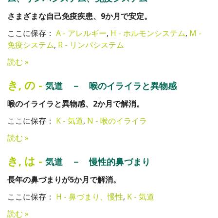
さまざまな自己免疫疾患、9か月で安定。
ここに保存：
A - アレルギー
,
H - ホルモンシステム
,
M -
免疫システム
,
R - リンパシステム
読む »
き
,
の
-
気道 － 喉のイライラと異物感
喉のイライラと異物感、2か月で解消。
ここに保存：
K - 気道
,
N - 喉のイライラ
読む »
き
,
は
-
気道 － 慢性的鼻づまり
長年の鼻づまりが5か月で解消。
ここに保存：
H - 鼻づまり、慢性
,
K - 気道
読む »