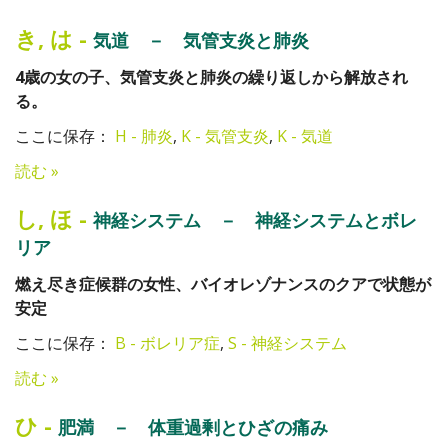
き
,
は
-
気道 － 気管支炎と肺炎
4歳の女の子、気管支炎と肺炎の繰り返しから解放され
る。
ここに保存：
H - 肺炎
,
K - 気管支炎
,
K - 気道
読む »
し
,
ほ
-
神経システム － 神経システムとボレ
リア
燃え尽き症候群の女性、バイオレゾナンスのクアで状態が
安定
ここに保存：
B - ボレリア症
,
S - 神経システム
読む »
ひ
-
肥満 － 体重過剰とひざの痛み