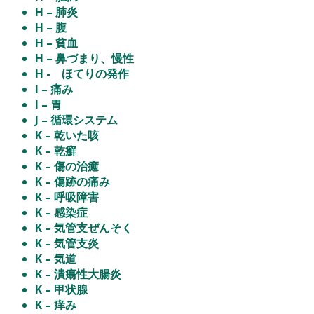
H – 肺炎
H – 腹
H – 貧血
H – 鼻づまり、慢性
H - ほてりの発作
I – 痛み
I – 胃
J – 循環システム
K – 乾いた咳
K – 乾癬
K – 傷の治癒
K – 傷跡の痛み
K – 呼吸障害
K – 感染症
K – 気管支ぜんそく
K – 気管支炎
K – 気道
K – 潰瘍性大腸炎
K – 甲状腺
K – 痒み