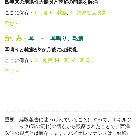
四年来の潰瘍性大腸炎と乾癬の問題を解消。
ここに保存：
C - 腸
,
K - 乾癬
,
K - 潰瘍性大腸炎
読む »
か
,
み
-
耳 － 耳鳴り、乾癬
耳鳴りと乾癬が2か月後には解消。
ここに保存：
K - 乾癬
,
M - 耳
,
M - 耳鳴り
読む »
重要：経験報告に述べられていることはすべて、エネルジ
ェティック(気の流れ)の観点から観察されたことで、西洋
医学の観点とは異なります。バイオレゾナンスは、経験に