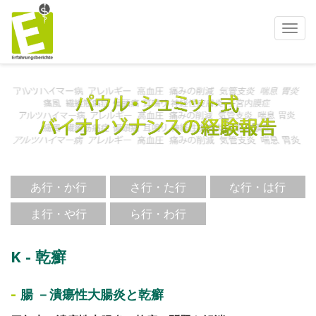
ナ
ビ
ゲ
ー
シ
ョ
ン
を
使
う
あ行・か行
さ行・た行
な行・は行
ま行・や行
ら行・わ行
K - 乾癬
-
腸 －潰瘍性大腸炎と乾癬