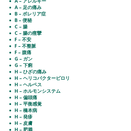
A – アレルギー
A – 足の痛み
B – ボレリア症
B – 便秘
C – 腸
C – 腸の痙攣
F – 不安
F – 不整脈
F – 腹痛
G – ガン
G – 下痢
H – ひざの痛み
H – ヘリコバクターピロリ
H – ヘルペス
H – ホルモンシステム
H – 偏頭痛
H – 平衡感覚
H – 橋本病
H – 発疹
H – 皮膚
H – 肥満