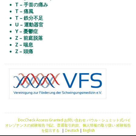
T – 手首の痛み
T – 痛風
T – 鉄分不足
U – 運動器官
Y – 憂鬱症
Z – 前庭脱落
Z – 喘息
Z – 頭痛
DocCheck Access Granted
お問い合わせ
パウル・シュミット式バイ
オレゾナンスの経験報告
刊記、普通取引約款、個人情報の取り扱い
経験報告
を提出する
|
Deutsch
|
English