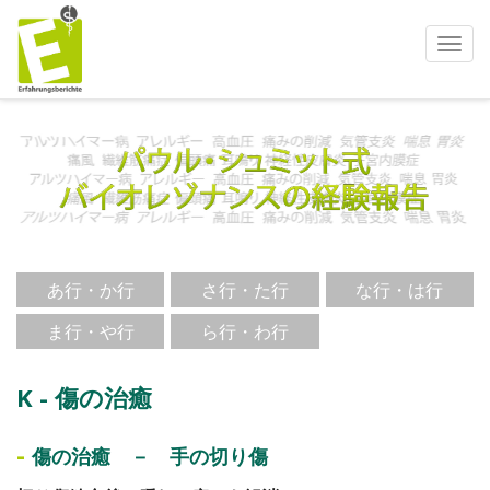
ナ
ビ
ゲ
ー
シ
ョ
ン
を
使
う
あ行・か行
さ行・た行
な行・は行
ま行・や行
ら行・わ行
K - 傷の治癒
-
傷の治癒 － 手の切り傷