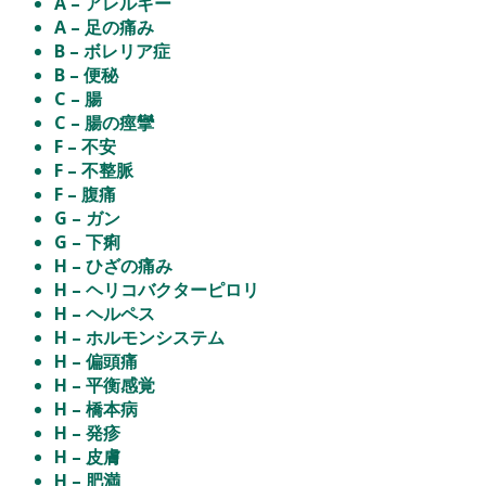
A – アレルギー
A – 足の痛み
B – ボレリア症
B – 便秘
C – 腸
C – 腸の痙攣
F – 不安
F – 不整脈
F – 腹痛
G – ガン
G – 下痢
H – ひざの痛み
H – ヘリコバクターピロリ
H – ヘルペス
H – ホルモンシステム
H – 偏頭痛
H – 平衡感覚
H – 橋本病
H – 発疹
H – 皮膚
H – 肥満