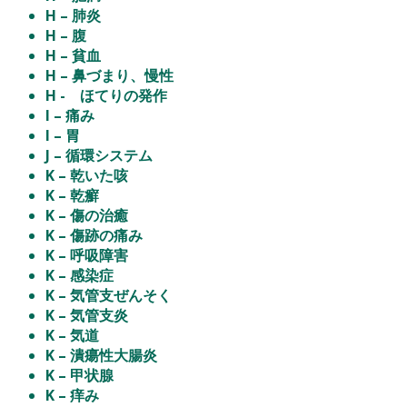
H – 肺炎
H – 腹
H – 貧血
H – 鼻づまり、慢性
H - ほてりの発作
I – 痛み
I – 胃
J – 循環システム
K – 乾いた咳
K – 乾癬
K – 傷の治癒
K – 傷跡の痛み
K – 呼吸障害
K – 感染症
K – 気管支ぜんそく
K – 気管支炎
K – 気道
K – 潰瘍性大腸炎
K – 甲状腺
K – 痒み