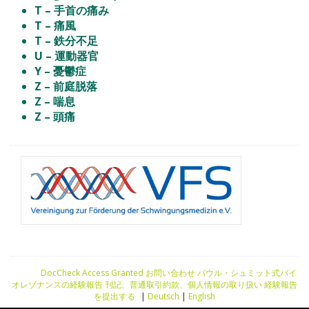
T – 手首の痛み
T – 痛風
T – 鉄分不足
U – 運動器官
Y – 憂鬱症
Z – 前庭脱落
Z – 喘息
Z – 頭痛
DocCheck Access Granted
お問い合わせ
パウル・シュミット式バイ
オレゾナンスの経験報告
刊記、普通取引約款、個人情報の取り扱い
経験報告
を提出する
|
Deutsch
|
English