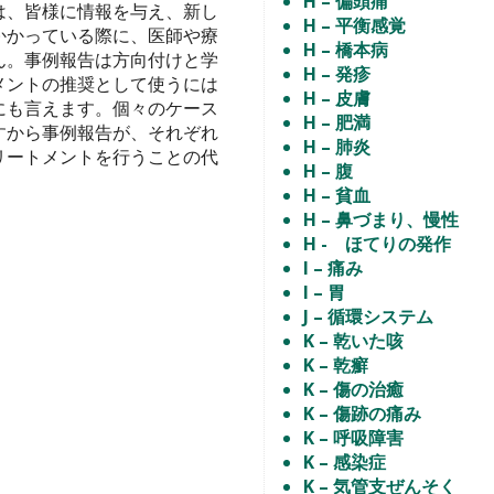
H – 偏頭痛
は、皆様に情報を与え、新し
H – 平衡感覚
かかっている際に、医師や療
H – 橋本病
ん。事例報告は方向付けと学
H – 発疹
メントの推奨として使うには
H – 皮膚
にも言えます。個々のケース
H – 肥満
すから事例報告が、それぞれ
H – 肺炎
リートメントを行うことの代
H – 腹
H – 貧血
H – 鼻づまり、慢性
H - ほてりの発作
I – 痛み
I – 胃
J – 循環システム
K – 乾いた咳
K – 乾癬
K – 傷の治癒
K – 傷跡の痛み
K – 呼吸障害
K – 感染症
K – 気管支ぜんそく