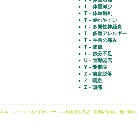
T – 体重減少
T – 体重過剰
T – 倒れやすい
T – 多発性神経炎
T – 多重アレルギー
T – 手首の痛み
T – 痛風
T – 鉄分不足
U – 運動器官
Y – 憂鬱症
Z – 前庭脱落
Z – 喘息
Z – 頭痛
パウル・シュミット式バイオレゾナンスの経験報告
刊記、普通取引約款、個人情報