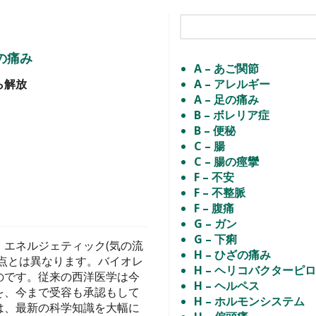
の痛み
A – あご関節
ら解放
A – アレルギー
A – 足の痛み
B – ボレリア症
B – 便秘
C – 腸
C – 腸の痙攣
F – 不安
F – 不整脈
F – 腹痛
G – ガン
G – 下痢
エネルジェティック(気の流
H – ひざの痛み
点とは異なります。バイオレ
H – ヘリコバクターピ
のです。従来の西洋医学は今
H – ヘルペス
を、今まで受容も承認もして
H – ホルモンシステム
は、最新の科学知識を大幅に