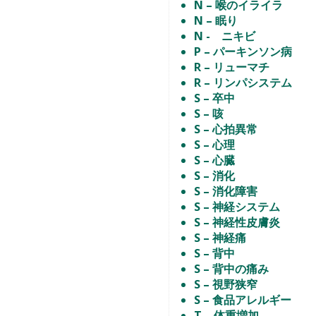
N – 喉のイライラ
N – 眠り
N - ニキビ
P – パーキンソン病
R – リューマチ
R – リンパシステム
S – 卒中
S – 咳
S – 心拍異常
S – 心理
S – 心臓
S – 消化
S – 消化障害
S – 神経システム
S – 神経性皮膚炎
S – 神経痛
S – 背中
S – 背中の痛み
S – 視野狭窄
S – 食品アレルギー
T – 体重増加