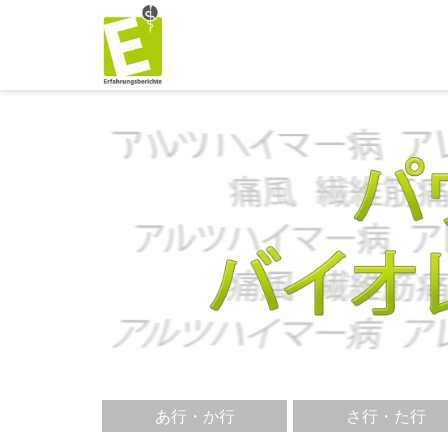
あ行・か行
さ行・た行