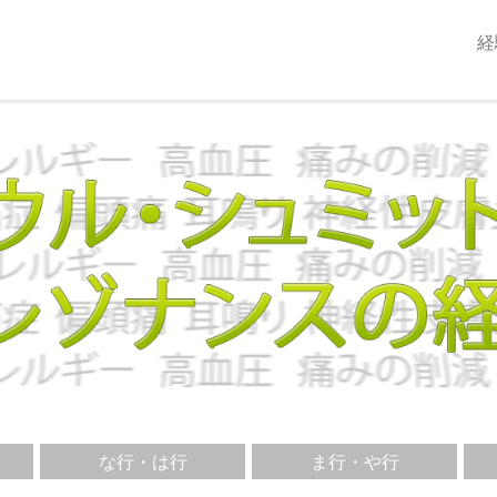
経
な行・は行
ま行・や行