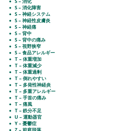
S – 消化
S – 消化障害
S – 神経システム
S – 神経性皮膚炎
S – 神経痛
S – 背中
S – 背中の痛み
S – 視野狭窄
S – 食品アレルギー
T – 体重増加
T – 体重減少
T – 体重過剰
T – 倒れやすい
T – 多発性神経炎
T – 多重アレルギー
T – 手首の痛み
T – 痛風
T – 鉄分不足
U – 運動器官
Y – 憂鬱症
Z – 前庭脱落