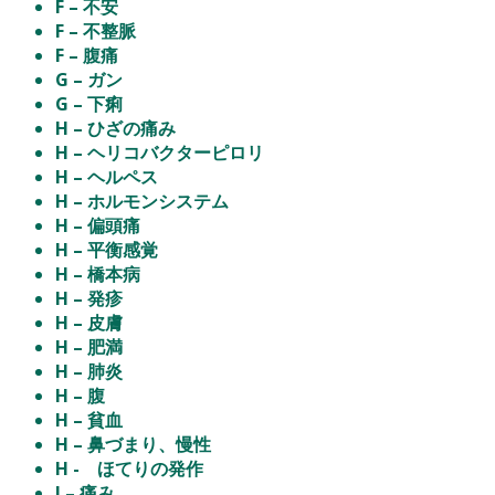
F – 不安
F – 不整脈
F – 腹痛
G – ガン
G – 下痢
H – ひざの痛み
H – ヘリコバクターピロリ
H – ヘルペス
H – ホルモンシステム
H – 偏頭痛
H – 平衡感覚
H – 橋本病
H – 発疹
H – 皮膚
H – 肥満
H – 肺炎
H – 腹
H – 貧血
H – 鼻づまり、慢性
H - ほてりの発作
I – 痛み