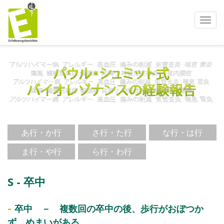
ナ
ビ
ゲ
ー
シ
ョ
ン
を
使
う
あ行・か行
さ行・た行
な行・は行
ま行・や行
ら行・わ行
S - 卒中
-
卒中 － 複数回の卒中の後、歩行がおぼつか
ず、めまいがある。