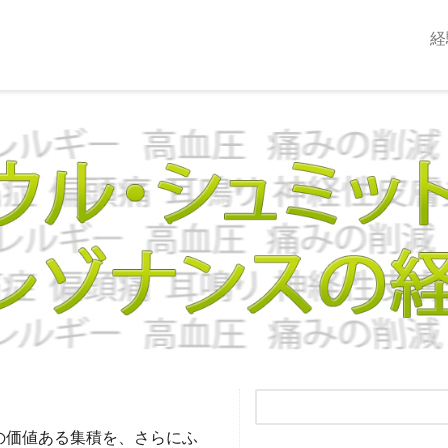
経
の価値ある集積を、さらにふ