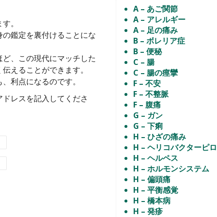
A – あご関節
A – アレルギー
ます。
A – 足の痛み
身の鑑定を裏付けることにな
B – ボレリア症
B – 便秘
ほど、この現代にマッチした
C – 腸
く伝えることができます。
C – 腸の痙攣
も、利点になるのです。
F – 不安
F – 不整脈
アドレスを記入してくださ
F – 腹痛
。
G – ガン
G – 下痢
H – ひざの痛み
H – ヘリコバクターピ
H – ヘルペス
H – ホルモンシステム
H – 偏頭痛
H – 平衡感覚
H – 橋本病
H – 発疹