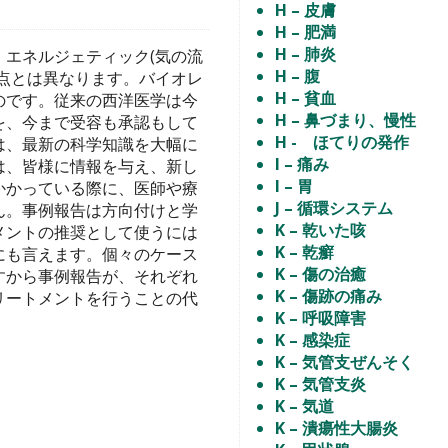
H – 皮膚
H – 肥満
H – 肺炎
エネルジェティック(気の流
H – 腹
点とは異なります。バイオレ
H – 貧血
のです。従来の西洋医学は今
H – 鼻づまり、慢性
を、今まで受容も承認もして
H - ほてりの発作
は、最新の科学知識を大幅に
I – 痛み
は、皆様に情報を与え、新し
I – 胃
かかっている際に、医師や療
J – 循環システム
ん。事例報告は方向付けと学
K – 乾いた咳
メントの推奨として使うには
K – 乾癬
にも言えます。個々のケース
K – 傷の治癒
すから事例報告が、それぞれ
K – 傷跡の痛み
リートメントを行うことの代
K – 呼吸障害
K – 感染症
K – 気管支ぜんそく
K – 気管支炎
K – 気道
K – 潰瘍性大腸炎