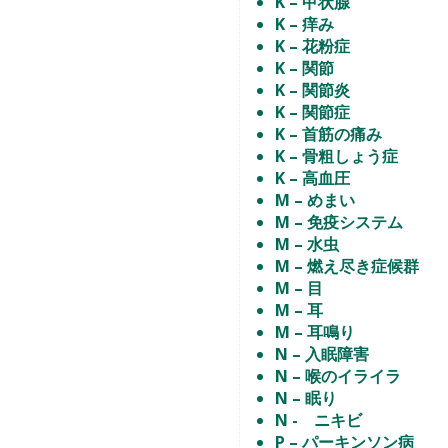
K – 甲状腺
K – 痒み
K – 花粉症
K – 関節
K – 関節炎
K – 関節症
K – 首筋の痛み
K – 骨粗しょう症
K – 高血圧
M – めまい
M – 免疫システム
M – 水虫
M – 燃え尽き症候群
M – 目
M – 耳
M – 耳鳴り
N – 入眠障害
N – 喉のイライラ
N – 眠り
N - ニキビ
P – パーキンソン病