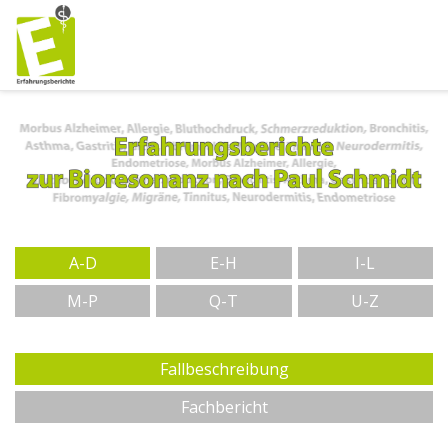
A-D
E-H
I-L
M-P
Q-T
U-Z
Fallbeschreibung
Fachbericht