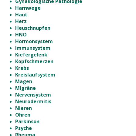
Gynäkologische Pathologie
Harnwege
Haut
Herz
Heuschnupfen
HNO
Hormonsystem
Immunsystem
Kiefergelenk
Kopfschmerzen
Krebs
Kreislaufsystem
Magen
Migräne
Nervensystem
Neurodermitis
Nieren
Ohren
Parkinson
Psyche
Rheuma