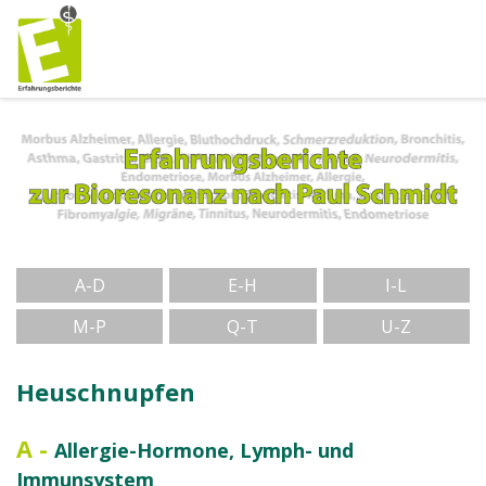
A-D
E-H
I-L
M-P
Q-T
U-Z
Heuschnupfen
A
-
Allergie-Hormone, Lymph- und
Immunsystem