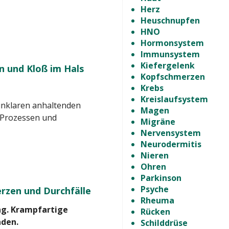
Herz
Heuschnupfen
HNO
Hormonsystem
Immunsystem
Kiefergelenk
 und Kloß im Hals
Kopfschmerzen
Krebs
Kreislaufsystem
r unklaren anhaltenden
Magen
 Prozessen und
Migräne
Nervensystem
Neurodermitis
Nieren
Ohren
Parkinson
Psyche
rzen und Durchfälle
Rheuma
ng. Krampfartige
Rücken
nden.
Schilddrüse