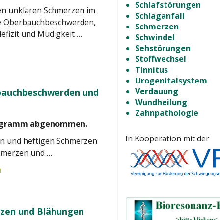
Schlafstörungen
nden unklaren Schmerzen im
Schlaganfall
ge Oberbauchbeschwerden,
Schmerzen
defizit und Müdigkeit …
Schwindel
Sehstörungen
Stoffwechsel
Tinnitus
Urogenitalsystem
Verdauung
bauchbeschwerden und
Wundheilung
Zahnpathologie
ilogramm abgenommen.
In Kooperation mit der
gen und heftigen Schmerzen
chmerzen und …
n
zen und Blähungen