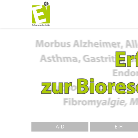
A-D
E-H