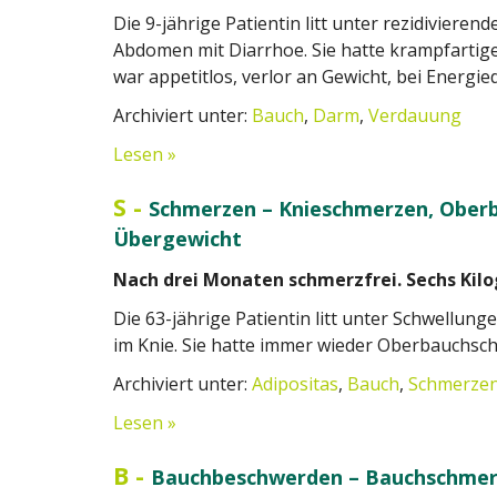
Die 9-jährige Patientin litt unter rezidiviere
Abdomen mit Diarrhoe. Sie hatte krampfarti
war appetitlos, verlor an Gewicht, bei Energie
Archiviert unter:
Bauch
,
Darm
,
Verdauung
Lesen »
S
-
Schmerzen – Knieschmerzen, Ober
Übergewicht
Nach drei Monaten schmerzfrei. Sechs K
Die 63-jährige Patientin litt unter Schwellun
im Knie. Sie hatte immer wieder Oberbauchs
Archiviert unter:
Adipositas
,
Bauch
,
Schmerze
Lesen »
B
-
Bauchbeschwerden – Bauchschmer