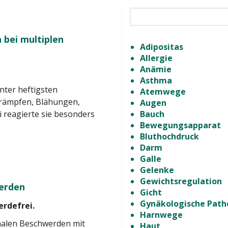
bei multiplen
Adipositas
Allergie
Anämie
Asthma
unter heftigsten
Atemwege
rämpfen, Blähungen,
Augen
 reagierte sie besonders
Bauch
Bewegungsapparat
Bluthochdruck
Darm
Galle
Gelenke
Gewichtsregulation
erden
Gicht
Gynäkologische Path
rdefrei.
Harnwege
tinalen Beschwerden mit
Haut