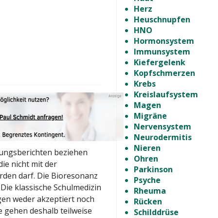
Herz
Heuschnupfen
HNO
Hormonsystem
Immunsystem
Kiefergelenk
Kopfschmerzen
Krebs
Kreislaufsystem
Magen
Migräne
Nervensystem
Neurodermitis
Nieren
rungsberichten beziehen
Ohren
ie nicht mit der
Parkinson
rden darf. Die Bioresonanz
Psyche
 Die klassische Schulmedizin
Rheuma
gen weder akzeptiert noch
Rücken
 gehen deshalb teilweise
Schilddrüse