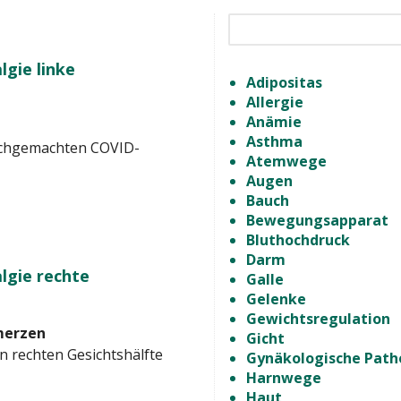
gie linke
Adipositas
Allergie
Anämie
Asthma
urchgemachten COVID-
Atemwege
Augen
Bauch
Bewegungsapparat
Bluthochdruck
Darm
lgie rechte
Galle
Gelenke
Gewichtsregulation
merzen
Gicht
en rechten Gesichtshälfte
Gynäkologische Path
Harnwege
Haut