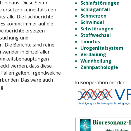
t hinaus. Diese Seiten
Schlafstörungen
Schlaganfall
 ersetzen keinesfalls den
Schmerzen
tsfalle. Die Fachberichte
Schwindel
 Es kommt immer auf die
Sehstörungen
 Fachberichte ersetzen
Stoffwechsel
ersuchung und
Tinnitus
 Die Berichte sind reine
Urogenitalsystem
wender in Einzelfällen
Verdauung
samkeitsbehauptungen
Wundheilung
weckt werden, dass diese
Zahnpathologie
 Fällen gelten. Irgendwelche
verbunden. Das wäre auch
In Kooperation mit der
g.