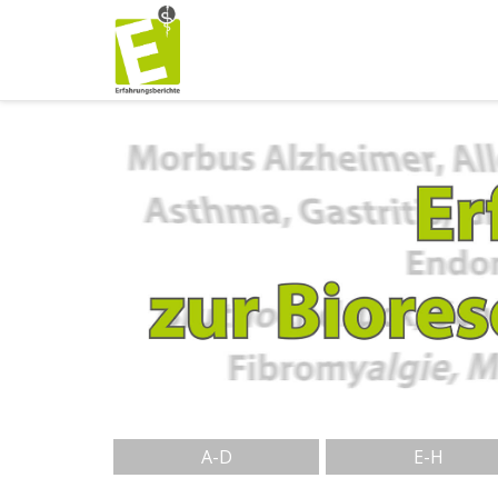
A-D
E-H