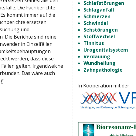
 ersetzen keinesfalls den
Schlafstörungen
tsfalle. Die Fachberichte
Schlaganfall
 Es kommt immer auf die
Schmerzen
 Fachberichte ersetzen
Schwindel
ersuchung und
Sehstörungen
Stoffwechsel
 Die Berichte sind reine
Tinnitus
wender in Einzelfällen
Urogenitalsystem
samkeitsbehauptungen
Verdauung
weckt werden, dass diese
Wundheilung
 Fällen gelten. Irgendwelche
Zahnpathologie
verbunden. Das wäre auch
g.
In Kooperation mit der