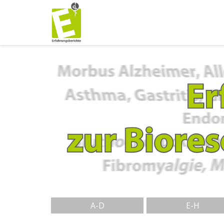
A-D
E-H