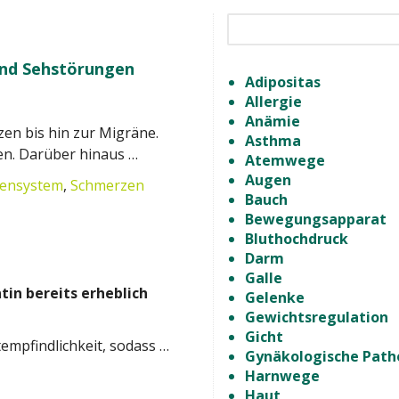
nd Sehstörungen
Adipositas
Allergie
Anämie
zen bis hin zur Migräne.
Asthma
n. Darüber hinaus …
Atemwege
Augen
ensystem
,
Schmerzen
Bauch
Bewegungsapparat
Bluthochdruck
Darm
Galle
tin bereits erheblich
Gelenke
Gewichtsregulation
Gicht
htempfindlichkeit, sodass …
Gynäkologische Path
Harnwege
Haut