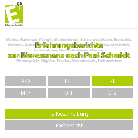
A-D
E-H
I-L
M-P
Q-T
U-Z
Fallbeschreibung
Fachbericht