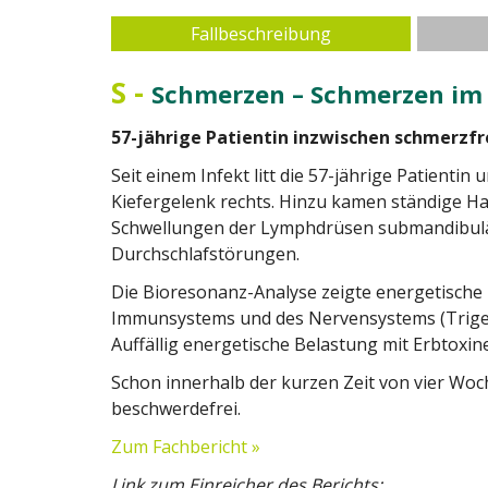
Fallbeschreibung
S
-
Schmerzen – Schmerzen im 
57-jährige Patientin inzwischen schmerzfr
Seit einem Infekt litt die 57-jährige Patientin
Kiefergelenk rechts. Hinzu kamen ständige H
Schwellungen der Lymphdrüsen submandibulä
Durchschlafstörungen.
Die Bioresonanz-Analyse zeigte energetische
Immunsystems und des Nervensystems (Trigemi
Auffällig energetische Belastung mit Erbtoxin
Schon innerhalb der kurzen Zeit von vier Woc
beschwerdefrei.
Zum Fachbericht »
Link zum Einreicher des Berichts: