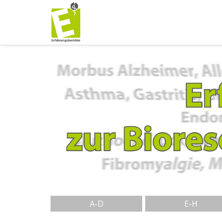
A-D
E-H