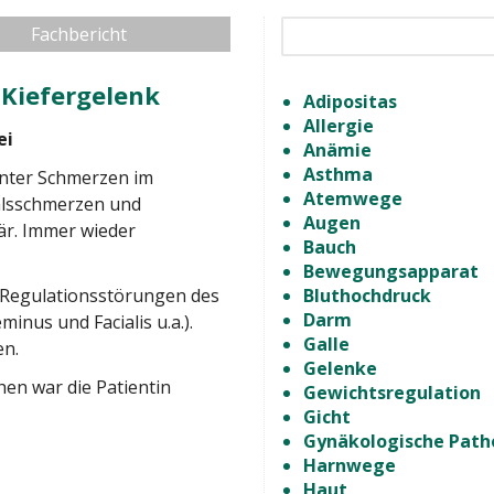
Fachbericht
Kiefergelenk
Adipositas
Allergie
ei
Anämie
Asthma
 unter Schmerzen im
Atemwege
alsschmerzen und
Augen
r. Immer wieder
Bauch
Bewegungsapparat
 Regulationsstörungen des
Bluthochdruck
Darm
nus und Facialis u.a.).
Galle
en.
Gelenke
hen war die Patientin
Gewichtsregulation
Gicht
Gynäkologische Path
Harnwege
Haut