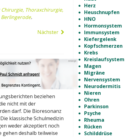
Herz
 Chirurgie, Thoraxchirurgie,
Heuschnupfen
, Berlingerode
.
HNO
Hormonsystem
Nächster
Immunsystem
Kiefergelenk
Kopfschmerzen
Krebs
Kreislaufsystem
Magen
Migräne
Nervensystem
Neurodermitis
Nieren
rungsberichten beziehen
Ohren
ie nicht mit der
Parkinson
rden darf. Die Bioresonanz
Psyche
 Die klassische Schulmedizin
Rheuma
gen weder akzeptiert noch
Rücken
 gehen deshalb teilweise
Schilddrüse