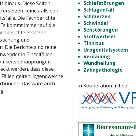
Schlafstörungen
t hinaus. Diese Seiten
Schlaganfall
 ersetzen keinesfalls den
Schmerzen
tsfalle. Die Fachberichte
Schwindel
 Es kommt immer auf die
Sehstörungen
 Fachberichte ersetzen
Stoffwechsel
ersuchung und
Tinnitus
 Die Berichte sind reine
Urogenitalsystem
wender in Einzelfällen
Verdauung
samkeitsbehauptungen
Wundheilung
weckt werden, dass diese
Zahnpathologie
 Fällen gelten. Irgendwelche
verbunden. Das wäre auch
In Kooperation mit der
g.