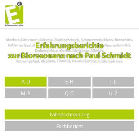
A-D
E-H
I-L
M-P
Q-T
U-Z
Fallbeschreibung
Fachbericht