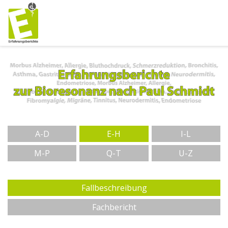
A-D
E-H
I-L
M-P
Q-T
U-Z
Fallbeschreibung
Fachbericht