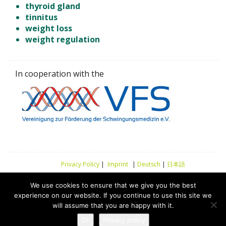
thyroid gland
tinnitus
weight loss
weight regulation
In cooperation with the
Privacy Policy
|
Imprint
|
Deutsch
|
日本語
We use cookies to ensure that we give you the best
experience on our website. If you continue to use this site we
will assume that you are happy with it.
Ok
Privacy policy