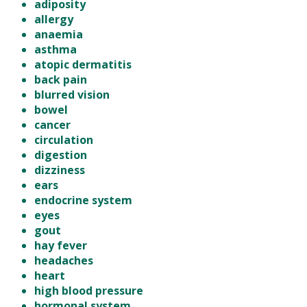
adiposity
allergy
anaemia
asthma
atopic dermatitis
back pain
blurred vision
bowel
cancer
circulation
digestion
dizziness
ears
endocrine system
eyes
gout
hay fever
headaches
heart
high blood pressure
hormonal system