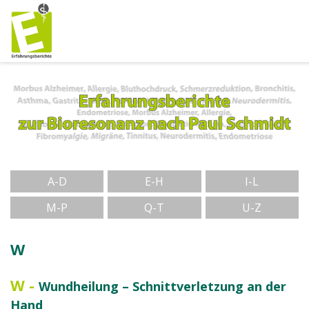
A-D
E-H
I-L
M-P
Q-T
U-Z
W
W
-
Wundheilung – Schnittverletzung an der
Hand