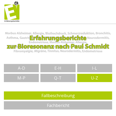
A-D
E-H
I-L
M-P
Q-T
U-Z
Fallbeschreibung
Fachbericht